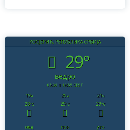
КОСЈЕРИЋ, РЕПУБЛИКА СРБИЈА
29°
ведро
05:36
19:55 CEST
19
20
21
ч
ч
ч
28
25
23
°C
°C
°C
нед
пон
уто