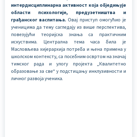
интердисциплинарна активност која обједињује
области психологије, предузетништва и
грађанског васпитања.
Овај приступ омогућио је
ученицима да тему сагледају из више перспектива,
повезујући теоријска знања са практичним
искуствима. Централна тема часа била је
Масловљева хијерархија потреба и њена примена у
школском контексту, са посебним освртом на значај
тимског рада и улогу пројекта „Квалитетно
образовање за све“ у подстицању инклузивности и
личног развоја ученика.