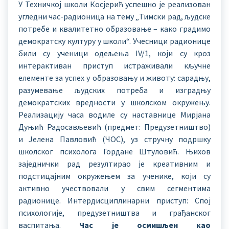
У Техничкој школи Косјерић успешно је реализован
угледни час-радионица на тему „Тимски рад, људске
потребе и квалитетно образовање – како градимо
демократску културу у школи“. Учесници радионице
били су ученици одељења IV/1, који су кроз
интерактиван приступ истраживали кључне
елементе за успех у образовању и животу: сарадњу,
разумевање људских потреба и изградњу
демократских вредности у школском окружењу.
Реализацију часа водиле су наставнице Мирјана
Дуњић Радосављевић (предмет: Предузетништво)
и Јелена Павловић (ЧОС), уз стручну подршку
школског психолога Гордане Штуловић. Њихов
заједнички рад резултирао је креативним и
подстицајним окружењем за ученике, који су
активно учествовали у свим сегментима
радионице. Интердисциплинарни приступ: Спој
психологије, предузетништва и грађанског
васпитања.
Час је осмишљен као