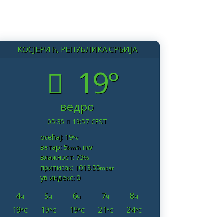
КОСЈЕРИЋ, РЕПУБЛИКА СРБИЈА
19°
ведро
05:35
19:57 CEST
осећај: 19
°c
ветар: 5
nw
km/h
влажност: 73
%
притисак: 1013.55
mbar
ув индекс: 0
4
5
6
7
8
ч
ч
ч
ч
ч
19
19
19
21
24
°C
°C
°C
°C
°C