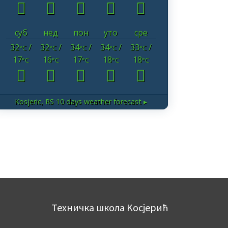
суб
нед
пон
уто
сре
32
/
32
/
34
/
34
/
33
/
°C
°C
°C
°C
°C
17
16
17
18
18
°C
°C
°C
°C
°C
Kosjeric, RS
10 days weather forecast ▸
Техничка школа Kосјерић