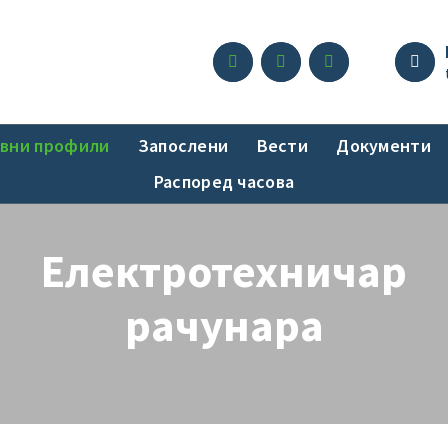
вни профили
Запослени
Вести
Документи
Распоред часова
Електротехничар
рачунара