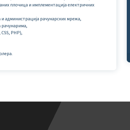
мпаних плочица и имплементација електричних
 и администрација рачунарских мрежа,
 рачунарима,
CSS, PHP),
олера.