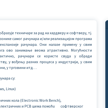
бразује техничаре за рад на хардверу и софтверу, тј.
ронике самог рачунара и/или реализацијом програма
експанзије рачунара. Они налазе примену у свим
тога ово занимање веома атрактивно. Могућности
ктично, рачунари се користе свуда у обради
ству, у вођењу разних процеса у индустрији, у свим
ини, у трговини итд…
унара су:
s, Linux)
ичних кола (Еlectronic Work Bench),
е електричних и PCB шема помоћу софтверског