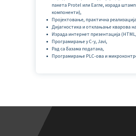
пакета Protel или Еагле, израда шта
компоненти),
Пројектовање, практична реализација
Дијагностика и отклањање кварова на
Израда интернет презентација (HTML, 
Програмирање у С-у, Javi,
Рад са базама података,
Програмирање PLC-oва и микроконтр