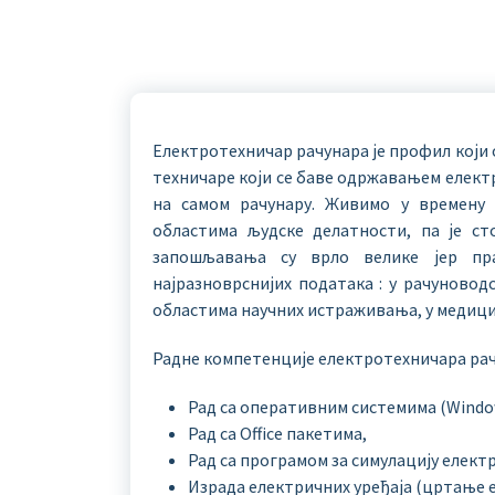
Електротехничар рачунара је профил који о
техничаре који се баве одржавањем елект
на самом рачунару. Живимо у времену 
областима људске делатности, па је с
запошљавања су врло велике јер пра
најразноврснијих података : у рачуновод
областима научних истраживања, у медиц
Радне компетенције електротехничара рач
Рад са оперативним системима (Window
Рад са Office пакетима,
Рад са програмoм за симулацију електр
Израда електричних уређаја (цртањ