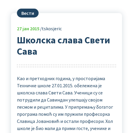
Вести
27
јан 2015
tskosjeric
Школска слава Свети
Сава
Као и претходних година, у просторијама
Техничке школе 27.01.2015. обележена је
школска слава Свети Сава. Ученици су се
потрудили да Савиндан улепшају својом
песмом и рециталима. У припремању богатог
програма помоћ су им пружили професорка
Славица Јовановић и остали професори. Хол
школе је био мали да прими госте, ученике и