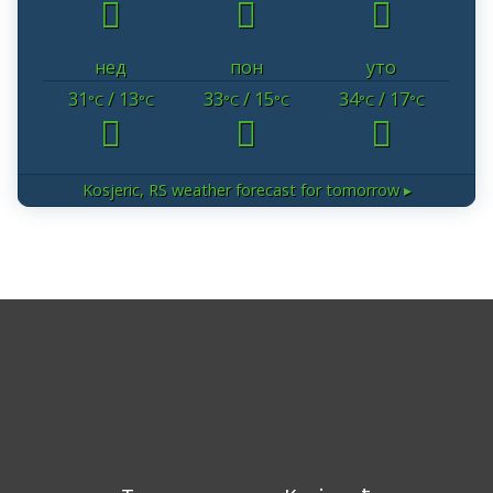
нед
пон
уто
31
/ 13
33
/ 15
34
/ 17
°C
°C
°C
°C
°C
°C
Kosjeric, RS
weather forecast for tomorrow ▸