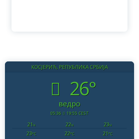
КОСЈЕРИЋ, РЕПУБЛИКА СРБИЈА
26°
ведро
05:36
19:55 CEST
21
22
23
ч
ч
ч
23
22
21
°C
°C
°C