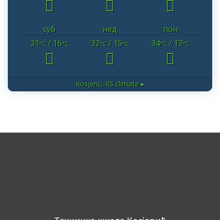
суб
нед
пон
31
/ 16
32
/ 15
34
/ 17
°C
°C
°C
°C
°C
°C
Kosjeric, RS
climate ▸