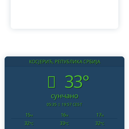
КОСЈЕРИЋ, РЕПУБЛИКА СРБИЈА
33°
сунчано
05:35
19:57 CEST
15
16
17
ч
ч
ч
32
33
32
°C
°C
°C