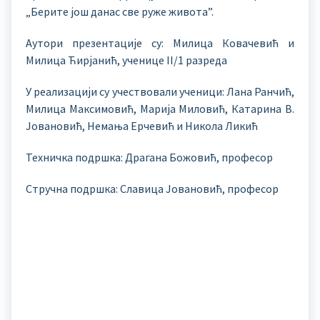
„Берите још данас све руже живота”.
Аутори презентације су: Милица Ковачевић и
Милица Ћирјанић, ученице II/1 разреда
У реализацији су учествовали ученици: Лана Ранчић,
Милица Максимовић, Марија Миловић, Катарина В.
Јовановић, Немања Ерчевић и Никола Ликић
Техничка подршка: Драгана Божовић, професор
Стручна подршка: Славица Јовановић, професор