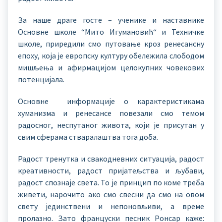
За наше драге госте – ученике и наставнике
Основне школе “Мито Игумановић“ и Техничке
школе, приредили смо путовање кроз ренесансну
епоху, која је европску културу обележила слободом
мишљења и афирмацијом целокупних човекових
потенцијала.
Основне информације о карактеристикама
хуманизма и ренесансе повезали смо темом
радосног, неспутаног живота, који је присутан у
свим сферама стваралаштва тога доба.
Радост тренутка и свакодневних ситуација, радост
креативности, радост пријатељства и љубави,
радост спознаје света. То је принцип по коме треба
живети, нарочито ако смо свесни да смо на овом
свету јединствени и непоновљиви, а време
пролазно. Зато француски песник Ронсар каже: