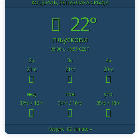
КОСЈЕРИЋ, РЕПУБЛИКА СРБИЈА
22°
пљускови
05:36
19:55 CEST
2
3
4
ч
ч
ч
21
21
20
°C
°C
°C
нед
пон
уто
32
/ 16
34
/ 16
35
/ 18
°C
°C
°C
°C
°C
°C
Kosjeric, RS
climate ▸