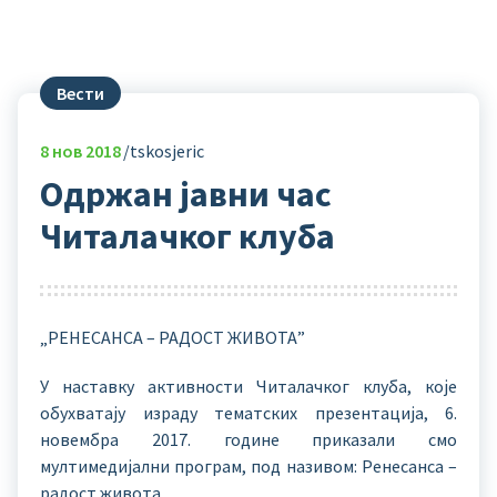
Вести
8
нов 2018
tskosjeric
Одржан јавни час
Читалачког клуба
„РЕНЕСАНСА – РАДОСТ ЖИВОТА”
У наставку активности Читалачког клуба, које
обухватају израду тематских презентација, 6.
новембра 2017. године приказали смо
мултимедијални програм, под називом: Ренесанса –
радост живота.