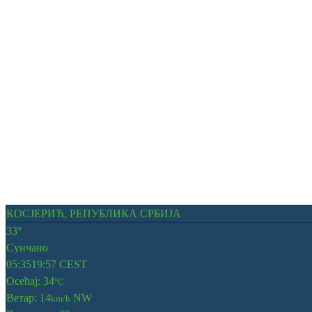
КОСЈЕРИЋ, РЕПУБЛИКА СРБИЈА
33°
Сунчано
05:35
19:57 CEST
Осећај: 34
°C
Ветар: 14
NW
km/h