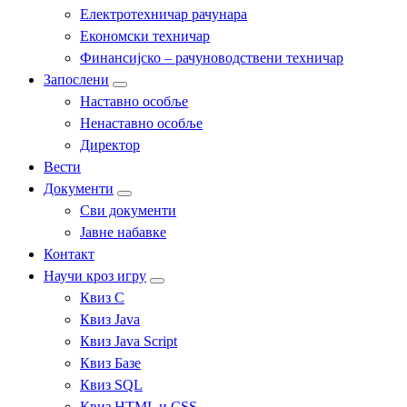
Електротехничар рачунара
Економски техничар
Финансијско – рачуноводствени техничар
Запослени
Наставно особље
Ненаставно особље
Директор
Вести
Документи
Сви документи
Јавне набавке
Контакт
Научи кроз игру
Квиз C
Квиз Java
Квиз Java Script
Квиз Базе
Квиз SQL
Квиз HTML и CSS