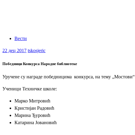
Вести
22
дец 2017
tskosjeric
Победници Конкурса Народне библиотеке
Уручене су награде победницима конкурса, на тему „Мостови“ 
Ученици Техничке школе:
Марко Митровић
Кристијан Радовић
Марина Ђуровић
Катарина Јовановић