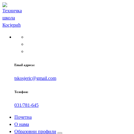
Скочи
на
садржај
Email адреса:
tskosjeric@gmail.com
Телефон:
031/781-645
Почетна
О нама
Образовни профили