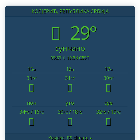
КОСЈЕРИЋ, РЕПУБЛИКА СРБИЈА
29°
сунчано
05:37
19:54 CEST
15
16
17
ч
ч
ч
31
31
30
°C
°C
°C
пон
уто
сре
34
/ 16
35
/ 18
32
/ 15
°C
°C
°C
°C
°C
°C
Kosjeric, RS
climate ▸