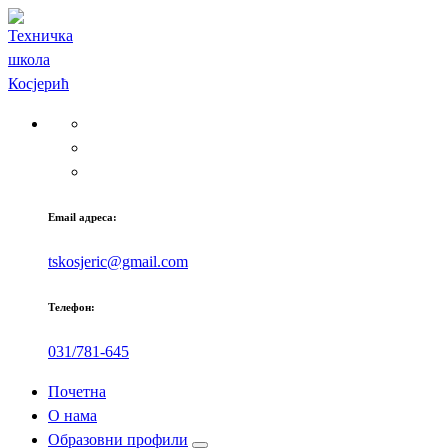
Скочи
на
садржај
Email адреса:
tskosjeric@gmail.com
Телефон:
031/781-645
Почетна
О нама
Образовни профили