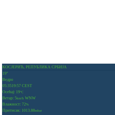
КОСЈЕРИЋ, РЕПУБЛИКА СРБИЈА
19°
Ведро
05:35
19:57 CEST
Осећај: 19
°C
Ветар: 5
WNW
km/h
Влажност: 72
%
Притисак: 1013.88
mbar