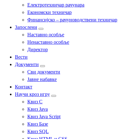
Електротехничар рачунара
Економски техничар
Финансијско – рачуноводствени техничар
Запослени
Наставно особље
Ненаставно особље
Директор
Вести
Документи
Сви документи
Јавне набавке
Контакт
Научи кроз игру
Квиз C
Квиз Java
Квиз Java Script
Квиз Базе
Квиз SQL
Квиз HTML и CSS